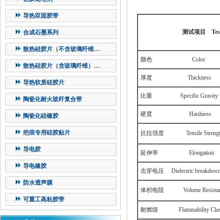
导热双面胶带
测试项目
Test
合成石墨系列
散热硅胶片（不含玻璃纤维…
颜色
Color
散热硅胶片（含玻璃纤维）…
厚度
Thickness
导热软质硅胶片
比重
Specific Gravity
陶瓷化耐火玻纤复合带
硬度
Hardness
陶瓷化硅橡胶
疤痕专用硅胶贴片
抗拉强度
Tensile Strengt
导电胶
延伸率
Elongation
导电橡胶
击穿电压
Dielectric breakdown
防水透声膜
体积电阻
Volume Resistan
可重工高粘胶带
耐燃级
Flammability Clas