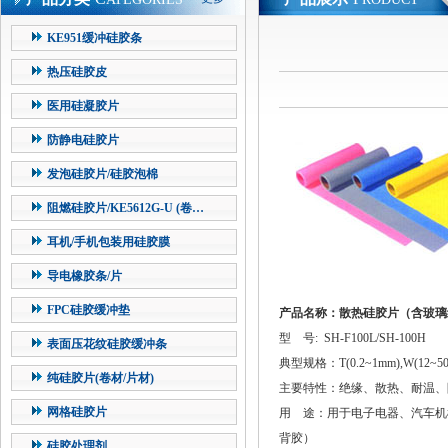
KE951缓冲硅胶条
热压硅胶皮
医用硅凝胶片
防静电硅胶片
发泡硅胶片/硅胶泡棉
阻燃硅胶片/KE5612G-U (卷…
耳机/手机包装用硅胶膜
导电橡胶条/片
FPC硅胶缓冲垫
产品名称：散热硅胶片（含玻璃
型 号: SH-F100L/SH-100H
表面压花纹硅胶缓冲条
典型规格：T(0.2~1mm),W(12~500
纯硅胶片(卷材/片材)
主要特性：绝缘、散热、耐温、
网格硅胶片
用 途：用于电子电器、汽车机
背胶）
硅胶处理剂