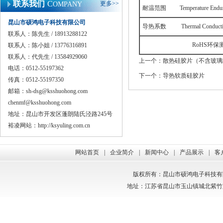
联系我们
C
更多>>
OMPANY
耐温范围
Temperature Endur
昆山市硕鸿电子科技有限公司
导热系数
Thermal Conductiv
联系人：陈先生 / 18913288122
RoHS
环保
联系人：陈小姐 / 13776316891
联系人：代先生 / 13584929060
上一个：
散热硅胶片（不含玻璃
电话：0512-55197362
下一个：
导热软质硅胶片
传真：0512-55197350
邮箱：
sh-dsg@ksshuohong.com
chenmf@ksshuohong.com
地址：昆山市开发区蓬朗陆氏泾路245号
裕凌网站：
http://ksyuling.com.cn
网站首页
|
企业简介
|
新闻中心
|
产品展示
|
客
版权所有：昆山市硕鸿电子科技有限公司 电话
地址：江苏省昆山市玉山镇城北紫竹路